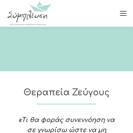
Θεραπεία Ζεύγους
«Τι θα φοράς συνεννόηση να
σε γνωρίσω
ώστε να μη