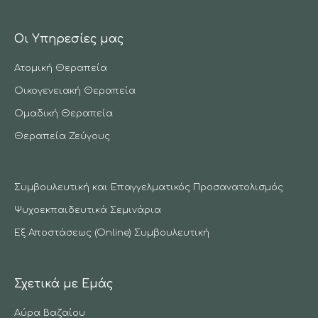
page
page
Οι Υπηρεσίες μας
opens
opens
Ατομική Θεραπεία
in
in
Οικογενειακή Θεραπεία
new
new
Ομαδική Θεραπεία
window
window
Θεραπεία Ζεύγους
Συμβουλευτική και Επαγγελματικός Προσανατολισμός
Ψυχοεκπαιδευτικά Σεμινάρια
Εξ Αποστάσεως (Online) Συμβουλευτική
Σχετικά με Εμάς
Αύρα Βαζαίου